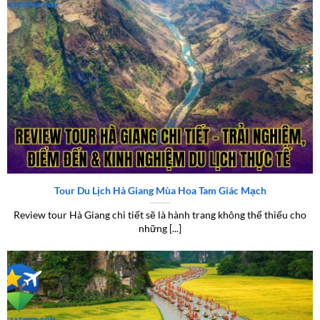
Review tour Hà Giang chi tiết – Trải nghiệm, điểm đến & kinh
nghiệm du lịch thực tế
Tour Du Lịch Hà Giang Mùa Hoa Tam Giác Mạch
Review tour Hà Giang chi tiết sẽ là hành trang không thể thiếu cho
những [...]