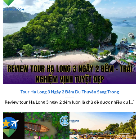
việc lựa chọn và tránh những sai lầm không đáng có.
Nguồn xem review & đánh giá tour uy tín
Hội nhóm và diễn đàn du lịch
Các cộng đồng du lịch thường chia sẻ kinh nghiệm thực tế, hình
ảnh thật và đánh giá khách quan. Bạn cũng có thể đặt câu hỏi để
nhận tư vấn nhanh chóng từ những người đã từng trải nghiệm.
Xem thêm:
Review tour miền Tây 2 ngày 1 đêm
Review tour Hạ Long 3 ngày 2 đêm – trải nghiệm vịnh tuyệt
đẹp
Website review chuyên sâu
Các website chuyên đánh giá tour cung cấp thông tin có hệ thống,
Tour Hạ Long 3 Ngày 2 Đêm Du Thuyền Sang Trọng
chi tiết và đáng tin cậy hơn, giúp bạn dễ dàng so sánh và lựa chọn.
Review tour Hạ Long 3 ngày 2 đêm luôn là chủ đề được nhiều du [...]
Kết luận
Review & Đánh Giá Tour
là công cụ quan trọng giúp bạn lựa chọn
hành trình phù hợp, tiết kiệm chi phí và đảm bảo trải nghiệm tốt
nhất.