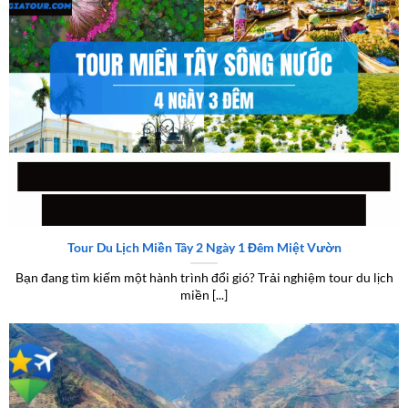
Truy cập ngay
tour du lịch
để khám phá thêm nhiều thông tin hữu
ích và cập nhật các chương trình tour mới nhất.
Review tour miền Tây 2 ngày 1 đêm – Trải nghiệm thực tế và
điểm đến nổi bật
Tour Du Lịch Miền Tây 2 Ngày 1 Đêm Miệt Vườn
Bạn đang tìm kiếm một hành trình đổi gió? Trải nghiệm tour du lịch
miền [...]